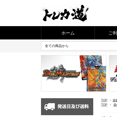
ホーム
ご
TOP
>
遊
TOP
>
遊