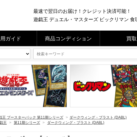
最速で翌日のお届け！クレジット決済可能！
遊戯王 デュエル・マスターズ ビックリマン 食玩 
利用ガイド
商品コンディション
買取
戯王 ブースターパック 第11期シリーズ
>
ダークウィング・ブラスト (DABL)
戯王
>
第11期シリーズ
>
ダークウィング・ブラスト (DABL)