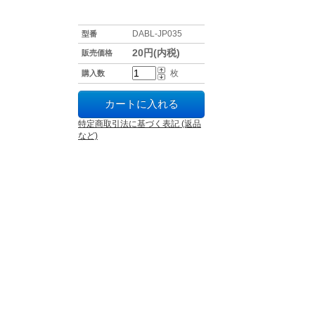
DABL-JP035
型番
20円(内税)
販売価格
枚
購入数
特定商取引法に基づく表記 (返品
など)