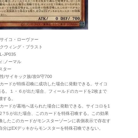
:サイコ・ローヴァー
ークウィング・ブラスト
-JP035
ィ:ノーマル
スター
性/サイキック族/攻0/守700
このカードが特殊召喚に成功した場合に発動できる。サイコ
振る。１・６が出た場合、フィールドのカードを2枚まで
壊する。
このカードが墓地へ送られた場合に発動できる。サイコロを1
２?５が出た場合、このカードを特殊召喚する。この効果
喚したこのカードがモンスターゾーンに表側表示で存在す
自分はEXデッキからモンスターを特殊召喚できない。