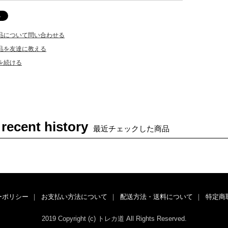
品について問い合わせる
品を友達に教える
を続ける
 recent history
最近チェックした商品
ーポリシー
｜
お支払い方法について
｜
配送方法・送料について
｜
特定商
2019 Copyright (c) トレカ道 All Rights Reserved.