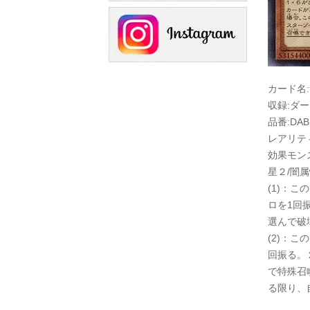
カード名
収録:ダ
品番:DABL
レアリテ
効果モン
星２/闇属
(1)：
ロを1回
選んで破
(2)：
回振る。
で特殊召
る限り、