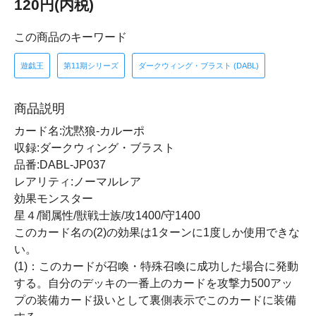
120円(内税)
この商品のキーワード
遊戯王
第11期シリーズ
ダークウィング・ブラスト (DABL)
商品説明
カード名:沈黙狼-カルーポ
収録:ダークウィング・ブラスト
品番:DABL-JP037
レアリティ:ノーマルレア
効果モンスター
星４/闇属性/獣戦士族/攻1400/守1400
このカード名の(2)の効果は1ターンに1度しか使用できな
い。
(1)：このカードが召喚・特殊召喚に成功した場合に発動
する。自分のデッキの一番上のカードを攻撃力500アッ
プの装備カード扱いとして裏側表示でこのカードに装備