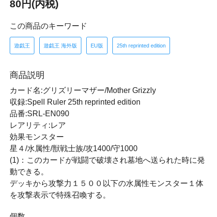
80円(内税)
この商品のキーワード
遊戯王
遊戯王 海外版
EU版
25th reprinted edition
商品説明
カード名:グリズリーマザー/Mother Grizzly
収録:Spell Ruler 25th reprinted edition
品番:SRL-EN090
レアリティ:レア
効果モンスター
星４/水属性/獣戦士族/攻1400/守1000
(1)：このカードが戦闘で破壊され墓地へ送られた時に発
動できる。
デッキから攻撃力１５００以下の水属性モンスター１体
を攻撃表示で特殊召喚する。
個数