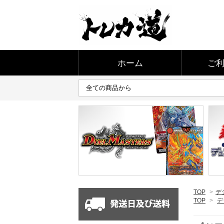
ホーム
ご
TOP
>
デ
TOP
>
デ