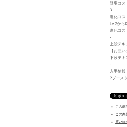
登場コス
3
進化コス
Lv.2から
進化コス
-
上段テキ
【お互い
下段テキ
-
入手情報
?ブースタ
この商
この商
買い物