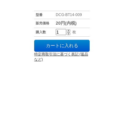
DCG-BT14-009
型番
20円(内税)
販売価格
枚
購入数
特定商取引法に基づく表記 (返品
など)