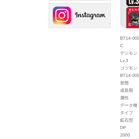
BT14-00
C
デジモン
Lv.3
ゴツモン
BT14-0
形態
成長期
属性
データ種
タイプ
鉱石型
DP
2000