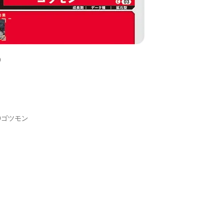
9
09ゴツモン