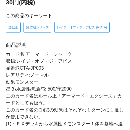
30円(内税)
この商品のキーワード
遊戯王
第12期シリーズ
レイジ・オブ・ジ・アビス (ROTA)
商品説明
カード名:アーマード・シャーク
収録:レイジ・オブ・ジ・アビス
品番:ROTA-JP003
レアリティ:ノーマル
効果モンスター
星３/水属性/魚族/攻 500/守2000
このカード名はルール上「アーマード・エクシーズ」カ
ードとしても扱う。
このカード名の(1)(2)の効果はそれぞれ１ターンに１度し
か使用できない。
(1)：ＥＸデッキから水属性Ｘモンスター１体を墓地へ送