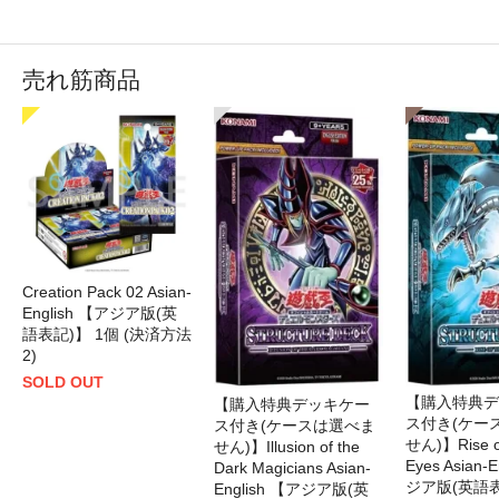
売れ筋商品
Creation Pack 02 Asian-
English 【アジア版(英
語表記)】 1個 (決済方法
2)
SOLD OUT
【購入特典デ
【購入特典デッキケー
ス付き(ケー
ス付き(ケースは選べま
せん)】Rise of
せん)】Illusion of the
Eyes Asian-
Dark Magicians Asian-
ジア版(英語表
English 【アジア版(英