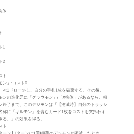
抗体
ト
ト1
3
ト2
3
スト
モン」:コスト0
】≪1ドロー≫し、自分の手札1枚を破棄する。その後、
モンの進化元に「グラウモン」/「X抗体」があるなら、相
ン終了まで、このデジモンは「【消滅時】自分のトラッシ
名称に「ギルモン」を含むカード1枚をコストを支払わず
きる。」の効果を得る。
スト
ターン】[ターンに1回]相手のデジモンが消滅したとき、