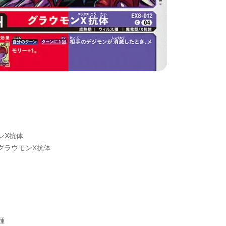
ンX抗体
12グラウモンX抗体
種