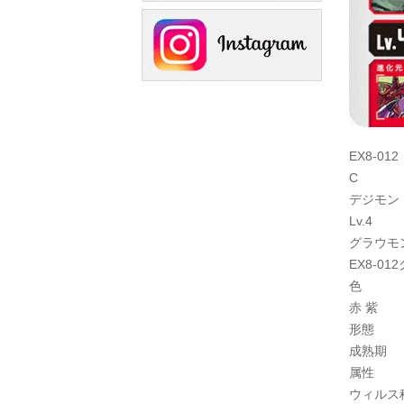
EX8-012
C
デジモン
Lv.4
グラウモ
EX8-0
色
赤 紫
形態
成熟期
属性
ウィルス