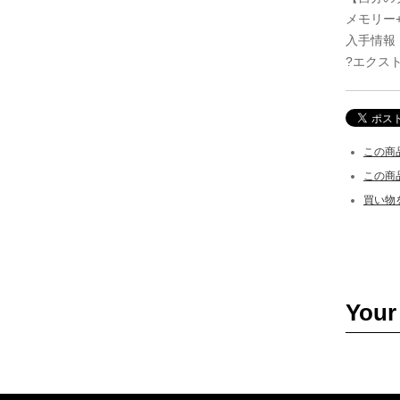
メモリー
入手情報
?エクストラ
この商
この商
買い物
Your