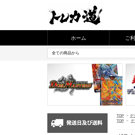
ホーム
ご
TOP
>
デ
TOP
>
デ