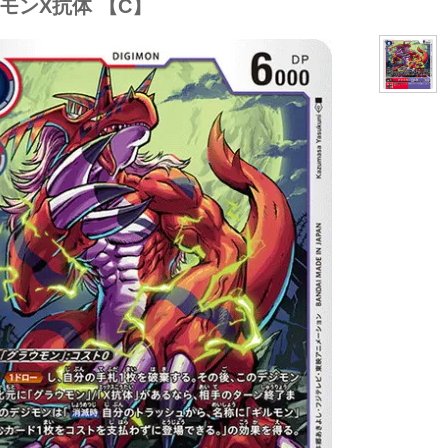
モンX抗体 【C】