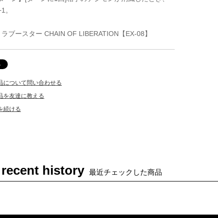
+1。
ブースター CHAIN OF LIBERATION【EX-08】
品について問い合わせる
品を友達に教える
を続ける
 recent history
最近チェックした商品