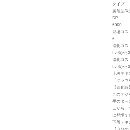
タイプ
魔竜型/X
DP
6000
登場コス
6
進化コス
Lv.3から
進化コス
Lv.3から
上段テキ
「グラウ
【進化時
このデジ
手のター
ュから、
に登場で
下段テキ
【自分の