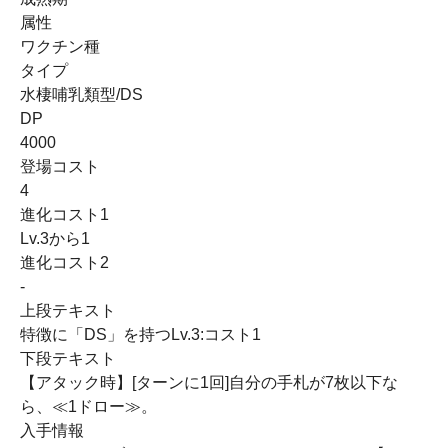
属性
ワクチン種
タイプ
水棲哺乳類型/DS
DP
4000
登場コスト
4
進化コスト1
Lv.3から1
進化コスト2
-
上段テキスト
特徴に「DS」を持つLv.3:コスト1
下段テキスト
【アタック時】[ターンに1回]自分の手札が7枚以下な
ら、≪1ドロー≫。
入手情報