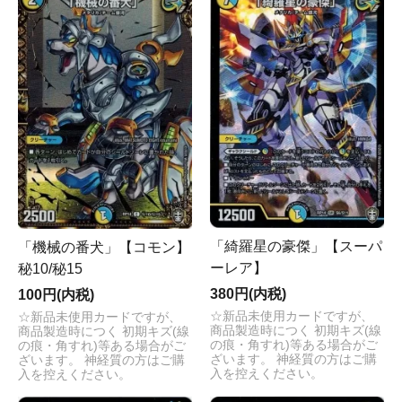
「綺羅星の豪傑」【スーパ
「機械の番犬」【コモン】
ーレア】
秘10/秘15
380円(内税)
100円(内税)
☆新品未使用カードですが、
☆新品未使用カードですが、
商品製造時につく 初期キズ(線
商品製造時につく 初期キズ(線
の痕・角すれ)等ある場合がご
の痕・角すれ)等ある場合がご
ざいます。 神経質の方はご購
ざいます。 神経質の方はご購
入を控えください。
入を控えください。