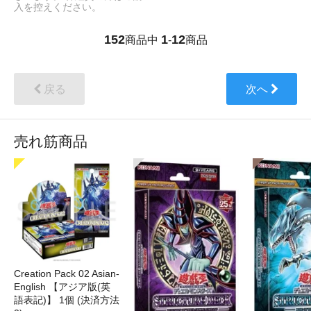
入を控えください。
152
1
12
商品中
-
商品
戻る
次へ
売れ筋商品
Creation Pack 02 Asian-
English 【アジア版(英
語表記)】 1個 (決済方法