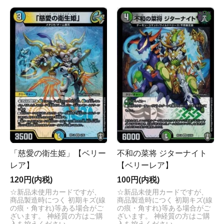
「慈愛の衛生姫」【ベリー
不和の菜将 ジターナイト
レア】
【ベリーレア】
120円(内税)
100円(内税)
☆新品未使用カードですが、
☆新品未使用カードですが、
商品製造時につく 初期キズ(線
商品製造時につく 初期キズ(線
の痕・角すれ)等ある場合がご
の痕・角すれ)等ある場合がご
ざいます。 神経質の方はご購
ざいます。 神経質の方はご購