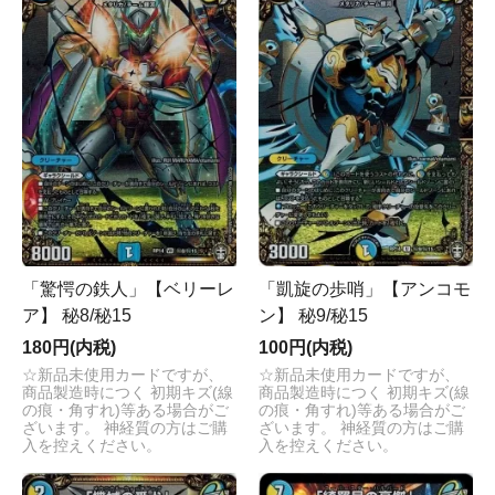
「驚愕の鉄人」【ベリーレ
「凱旋の歩哨」【アンコモ
ア】 秘8/秘15
ン】 秘9/秘15
180円(内税)
100円(内税)
☆新品未使用カードですが、
☆新品未使用カードですが、
商品製造時につく 初期キズ(線
商品製造時につく 初期キズ(線
の痕・角すれ)等ある場合がご
の痕・角すれ)等ある場合がご
ざいます。 神経質の方はご購
ざいます。 神経質の方はご購
入を控えください。
入を控えください。