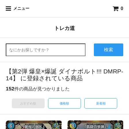
0
メニュー
トレカ道
検索
【第2弾 爆皇×爆誕 ダイナボルト!!! DMRP-
14】 に登録されている商品
152
件の商品が見つかりました
おすすめ順
価格順
新着順