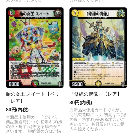
入を控えください。
入を控えください。
飴の女王 スイート【ベリ
「修練の偶像」【レア】
ーレア】
30円(内税)
80円(内税)
☆新品未使用カードですが、
商品製造時につく 初期キズ(線
☆新品未使用カードですが、
の痕・角すれ)等ある場合がご
商品製造時につく 初期キズ(線
ざいます。 神経質の方はご購
の痕・角すれ)等ある場合がご
入を控えください。
ざいます。 神経質の方はご購