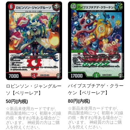
バイブスブチアゲ・クラー
ロビンソン・ジャングルー
ケン【ベリーレア】
ソ【ベリーレア】
80円(内税)
50円(内税)
☆新品未使用カードですが、
☆新品未使用カードですが、
商品製造時につく 初期キズ(線
商品製造時につく 初期キズ(線
の痕・角すれ)等ある場合がご
の痕・角すれ)等ある場合がご
ざいます。 神経質の方はご購
ざいます。 神経質の方はご購
入を控えください。
入を控えください。