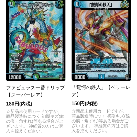
「驚愕の鉄人」【ベリーレ
ファビュラス一番ドリップ
ア】
【スーパーレア】
150円(内税)
180円(内税)
☆新品未使用カードですが、
☆新品未使用カードですが、
商品製造時につく 初期キズ(線
商品製造時につく 初期キズ(線
の痕・角すれ)等ある場合がご
の痕・角すれ)等ある場合がご
ざいます。 神経質の方はご購
ざいます。 神経質の方はご購
入を控えください。
入を控えください。