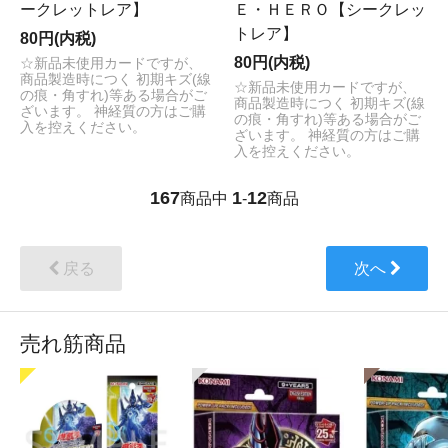
ークレットレア】
Ｅ・ＨＥＲＯ【シークレッ
トレア】
80円(内税)
80円(内税)
☆新品未使用カードですが、
商品製造時につく 初期キズ(線
☆新品未使用カードですが、
の痕・角すれ)等ある場合がご
商品製造時につく 初期キズ(線
ざいます。 神経質の方はご購
の痕・角すれ)等ある場合がご
入を控えください。
ざいます。 神経質の方はご購
入を控えください。
167
1
12
商品中
-
商品
戻る
次へ
売れ筋商品