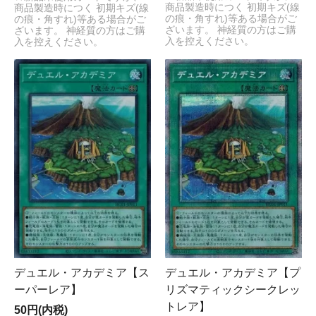
商品製造時につく 初期キズ(線
商品製造時につく 初期キズ(線
の痕・角すれ)等ある場合がご
の痕・角すれ)等ある場合がご
ざいます。 神経質の方はご購
ざいます。 神経質の方はご購
入を控えください。
入を控えください。
デュエル・アカデミア【ス
デュエル・アカデミア【プ
ーパーレア】
リズマティックシークレッ
トレア】
50円(内税)