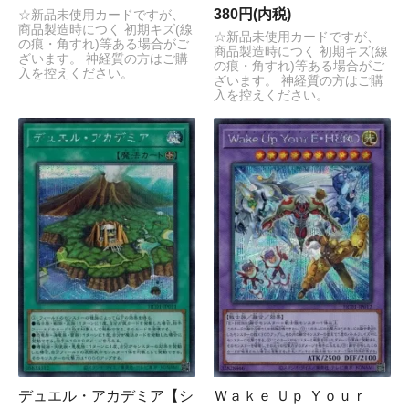
380円(内税)
☆新品未使用カードですが、
商品製造時につく 初期キズ(線
☆新品未使用カードですが、
の痕・角すれ)等ある場合がご
商品製造時につく 初期キズ(線
ざいます。 神経質の方はご購
の痕・角すれ)等ある場合がご
入を控えください。
ざいます。 神経質の方はご購
入を控えください。
デュエル・アカデミア【シ
Ｗａｋｅ Ｕｐ Ｙｏｕｒ