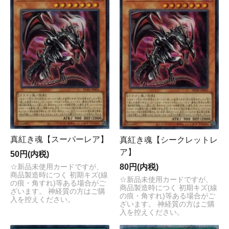
真紅き魂【スーパーレア】
真紅き魂【シークレットレ
ア】
50円(内税)
80円(内税)
☆新品未使用カードですが、
商品製造時につく 初期キズ(線
☆新品未使用カードですが、
の痕・角すれ)等ある場合がご
商品製造時につく 初期キズ(線
ざいます。 神経質の方はご購
の痕・角すれ)等ある場合がご
入を控えください。
ざいます。 神経質の方はご購
入を控えください。