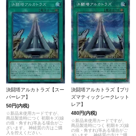
決闘塔アルカトラズ【スー
決闘塔アルカトラズ【プリ
パーレア】
ズマティックシークレット
レア】
50円(内税)
480円(内税)
☆新品未使用カードですが、
商品製造時につく 初期キズ(線
☆新品未使用カードですが、
の痕・角すれ)等ある場合がご
商品製造時につく 初期キズ(線
ざいます。 神経質の方はご購
の痕・角すれ)等ある場合がご
入を控えください。
ざいます。 神経質の方はご購