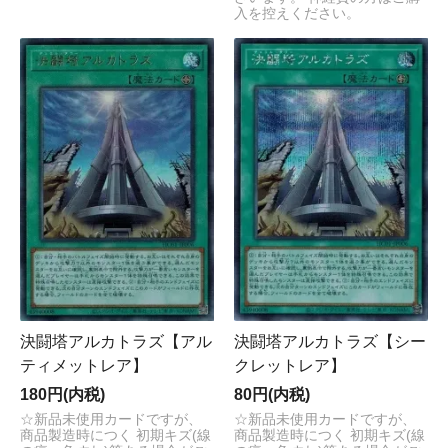
入を控えください。
決闘塔アルカトラズ【アル
決闘塔アルカトラズ【シー
ティメットレア】
クレットレア】
180円(内税)
80円(内税)
☆新品未使用カードですが、
☆新品未使用カードですが、
商品製造時につく 初期キズ(線
商品製造時につく 初期キズ(線