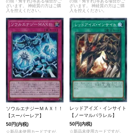
の痕・角すれ)等ある場合がご
の痕・角すれ)等ある場合がご
ざいます。 神経質の方はご購
ざいます。 神経質の方はご購
入を控えください。
入を控えください。
レッドアイズ・インサイト
ソウルエナジーＭＡＸ！！
【ノーマルパラレル】
【スーパーレア】
50円(内税)
50円(内税)
☆新品未使用カードですが、
☆新品未使用カードですが、