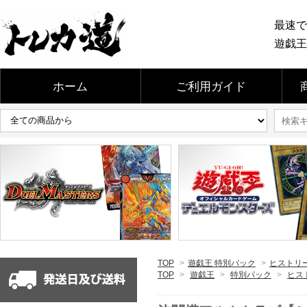
最速で
遊戯王
ホーム
ご利用ガイド
TOP
>
遊戯王 特別パック
>
ヒストリー
TOP
>
遊戯王
>
特別パック
>
ヒスト