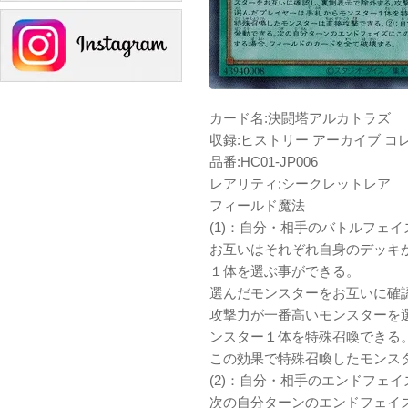
カード名:決闘塔アルカトラズ
収録:ヒストリー アーカイブ コ
品番:HC01-JP006
レアリティ:シークレットレア
フィールド魔法
(1)：自分・相手のバトルフェ
お互いはそれぞれ自身のデッキ
１体を選ぶ事ができる。
選んだモンスターをお互いに確
攻撃力が一番高いモンスターを
ンスター１体を特殊召喚できる
この効果で特殊召喚したモンス
(2)：自分・相手のエンドフェ
次の自分ターンのエンドフェイ