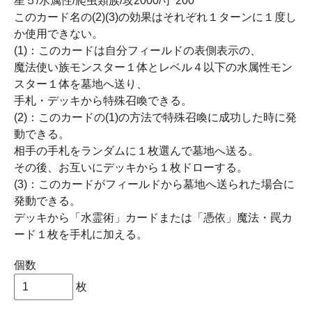
星５/水属性/爬虫類族/攻2000/守 200
このカード名の(2)(3)の効果はそれぞれ１ターンに１度し
か使用できない。
(1)：このカードは自分フィールドの表側表示の、
魔法使い族モンスター１体とレベル４以下の水属性モン
スター１体を墓地へ送り、
手札・デッキから特殊召喚できる。
(2)：このカードの(1)の方法で特殊召喚に成功した時に発
動できる。
相手の手札をランダムに１枚選んで墓地へ送る。
その後、お互いにデッキから１枚ドローする。
(3)：このカードがフィールドから墓地へ送られた場合に
発動できる。
デッキから「水霊術」カードまたは「憑依」魔法・罠カ
ード１枚を手札に加える。
個数
枚