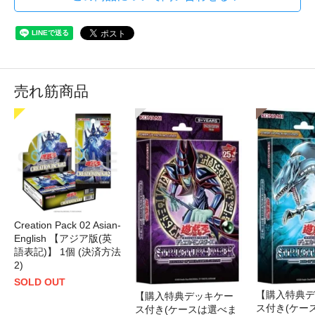
売れ筋商品
Creation Pack 02 Asian-
English 【アジア版(英
語表記)】 1個 (決済方法
2)
SOLD OUT
【購入特典デ
【購入特典デッキケー
ス付き(ケー
ス付き(ケースは選べま