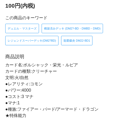
100円(内税)
この商品のキーワード
デュエル・マスターズ
構築済みデッキ (DM2?-BD・DMBD・DMD)
レジェンドスーパーデッキ(DM2?BD)
龍覇爆炎 DM22-BD1
商品説明
カード名:ボルシャック・栄光・ルピア
カードの種類:クリーチャー
文明:火/自然
●レアリティ:コモン
●パワー:4000
●コスト:3 マナ
●マナ:1
●種族:ファイアー・バード/アーマード・ドラゴン
★特殊能力