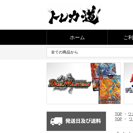
ホーム
ご
TOP
>
ワ
TOP
>
ワ