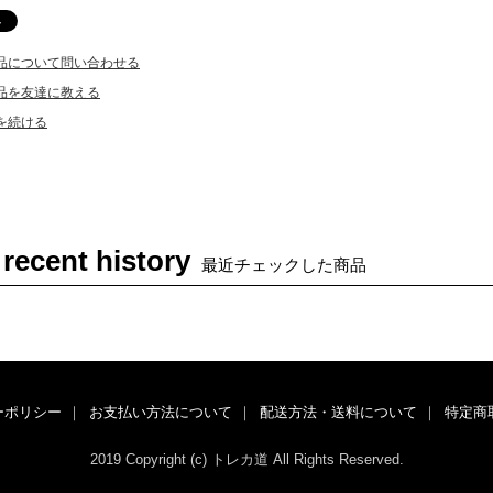
品について問い合わせる
品を友達に教える
を続ける
 recent history
最近チェックした商品
ーポリシー
｜
お支払い方法について
｜
配送方法・送料について
｜
特定商
2019 Copyright (c) トレカ道 All Rights Reserved.