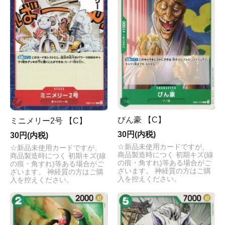
びん豪 【C】
ミニメリー2号 【C】
30円(内税)
30円(内税)
☆新品未使用カードですが、
☆新品未使用カードですが、
商品製造時につく 初期キズ(線
商品製造時につく 初期キズ(線
の痕・角すれ)等ある場合がご
の痕・角すれ)等ある場合がご
ざいます。 神経質の方はご購
ざいます。 神経質の方はご購
入を控えください。
入を控えください。