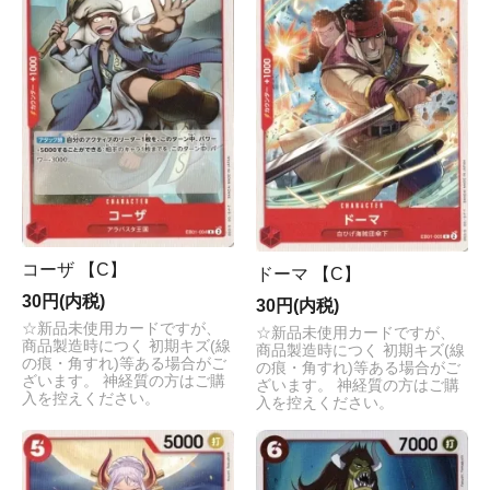
コーザ 【C】
ドーマ 【C】
30円(内税)
30円(内税)
☆新品未使用カードですが、
☆新品未使用カードですが、
商品製造時につく 初期キズ(線
商品製造時につく 初期キズ(線
の痕・角すれ)等ある場合がご
の痕・角すれ)等ある場合がご
ざいます。 神経質の方はご購
ざいます。 神経質の方はご購
入を控えください。
入を控えください。