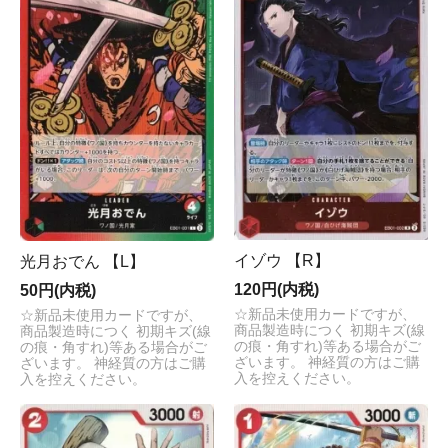
イゾウ 【R】
光月おでん 【L】
120円(内税)
50円(内税)
☆新品未使用カードですが、
☆新品未使用カードですが、
商品製造時につく 初期キズ(線
商品製造時につく 初期キズ(線
の痕・角すれ)等ある場合がご
の痕・角すれ)等ある場合がご
ざいます。 神経質の方はご購
ざいます。 神経質の方はご購
入を控えください。
入を控えください。