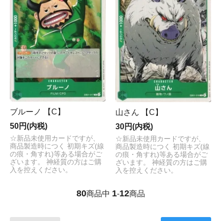
ブルーノ 【C】
山さん 【C】
50円(内税)
30円(内税)
☆新品未使用カードですが、
☆新品未使用カードですが、
商品製造時につく 初期キズ(線
商品製造時につく 初期キズ(線
の痕・角すれ)等ある場合がご
の痕・角すれ)等ある場合がご
ざいます。 神経質の方はご購
ざいます。 神経質の方はご購
入を控えください。
入を控えください。
80
1
12
商品中
-
商品