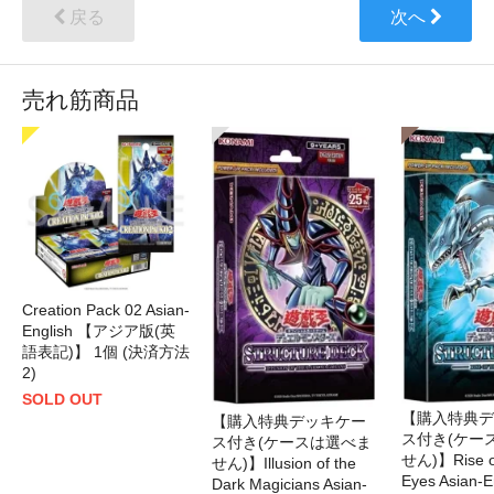
戻る
次へ
売れ筋商品
Creation Pack 02 Asian-
English 【アジア版(英
語表記)】 1個 (決済方法
2)
SOLD OUT
【購入特典デ
【購入特典デッキケー
ス付き(ケー
ス付き(ケースは選べま
せん)】Rise of
せん)】Illusion of the
Eyes Asian-
Dark Magicians Asian-