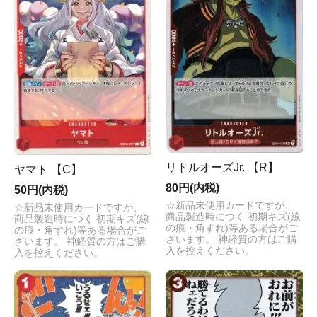
リトルオーズJr. 【R】
ヤマト 【C】
80円(内税)
50円(内税)
☆新品未使用カードですが、
☆新品未使用カードですが、
商品製造時につく 初期キズ(線
商品製造時につく 初期キズ(線
の痕・角すれ)等ある場合がご
の痕・角すれ)等ある場合がご
ざいます。 神経質の方はご購
ざいます。 神経質の方はご購
入を控えください。
入を控えください。